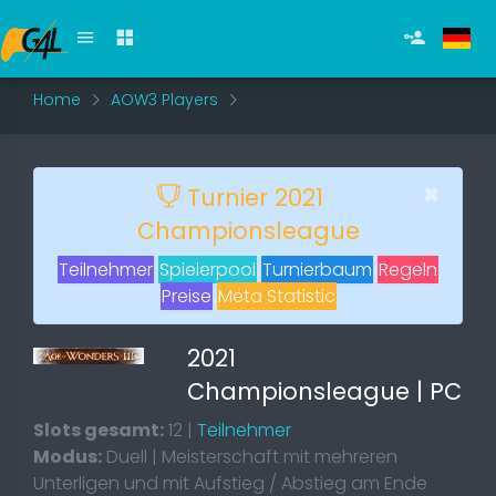
Home
AOW3 Players
×
Turnier 2021
Championsleague
Teilnehmer
Spielerpool
Turnierbaum
Regeln
Preise
Meta Statistic
2021
Championsleague | PC
Slots gesamt:
12 |
Teilnehmer
Modus:
Duell | Meisterschaft mit mehreren
Unterligen und mit Aufstieg / Abstieg am Ende