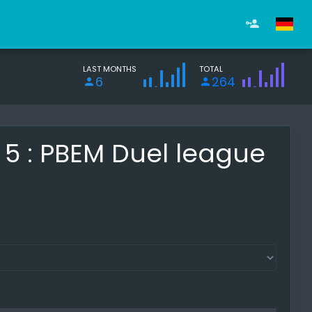
LAST MONTHS
TOTAL
6
264
d 5 : PBEM Duel league