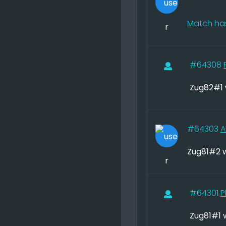
Match has
#64308
Zug82#1 
#64303
A
Zug81#2 w
#64301
P
Zug81#1 