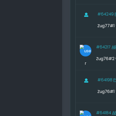
#64249
Zug77#1 
#64217
A
Zug76#2 
#64198
P
Zug76#1 
#64184
A