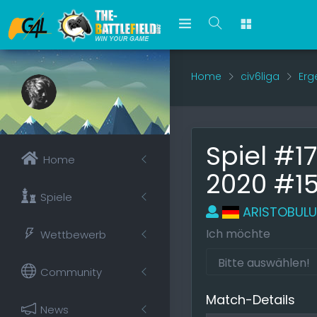
Home
civ6liga
Erg
Spiel #1
Home
2020 #1
Spiele
ARISTOBULU
Ich möchte
Wettbewerb
Community
Match-Details
News