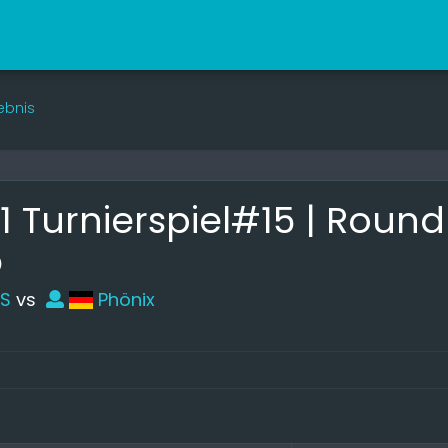
ebnis
71 Turnierspiel#15 | Roun
5
S
vs
Phönix