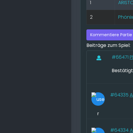
1
ARIST
2
Phöni
Kommentiere Partie
Beiträge zum Spiel:
#66471
P
Bestätig
#64335
A
#64334
A