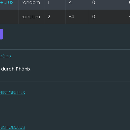
OBULUS
random
1
4
0
x
random
2
-4
0
hönix
t durch Phönix
RISTOBULUS
RISTOBULUS