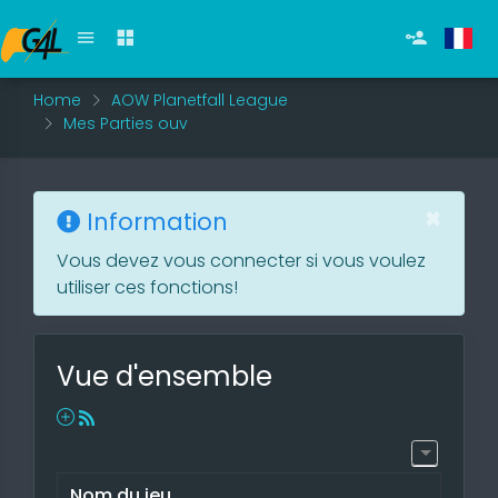
Home
AOW Planetfall League
Mes Parties ouv
×
Information
Vous devez vous connecter si vous voulez
utiliser ces fonctions!
Vue d'ensemble
Nom du jeu