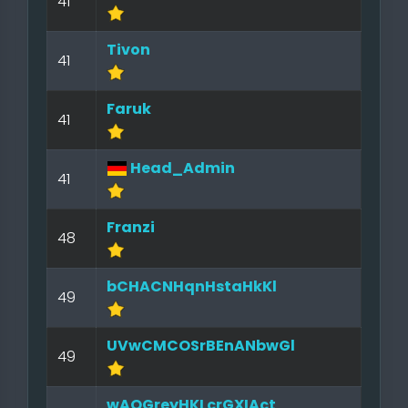
41
Tivon
41
Faruk
41
Head_Admin
41
Franzi
48
bCHACNHqnHstaHkKl
49
UVwCMCOSrBEnANbwGl
49
wAQGreyHKLcrGXIAct