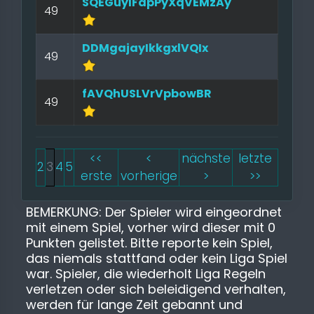
SQEGuylFdpPyXqVEMzAy
49
DDMgajayIkkgxlVQIx
49
fAVQhUSLVrVpbowBR
49
<<
<
nächste
letzte
2
3
4
5
erste
vorherige
>
>>
BEMERKUNG: Der Spieler wird eingeordnet
mit einem Spiel, vorher wird dieser mit 0
Punkten gelistet. Bitte reporte kein Spiel,
das niemals stattfand oder kein Liga Spiel
war. Spieler, die wiederholt Liga Regeln
verletzen oder sich beleidigend verhalten,
werden für lange Zeit gebannt und