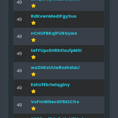
49
BdKvwnMedIFgySuo
49
nCHUFBKqlFURGywe
49
tefYUpcEHRbtlxufpMSI
49
waZHKxUUwRxxhslaLi
49
EshUfEkrlwlqglny
49
VoFmWNecGFRKICfrs
49