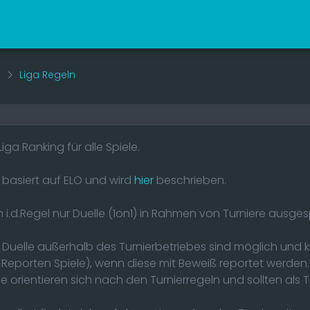
a
Liga Regeln
Liga Ranking für alle Spiele.
basiert auf ELO und wird
hier
beschrieben.
n i.d.Regel nur Duelle (1on1) in Rahmen von Turniere ausgesp
r Duelle außerhalb des Turnierbetriebes sind möglich und 
ht, Reporten Spiele), wenn diese mit Beweiß reportet wer
le orientieren sich nach den Turnierregeln und sollten als T