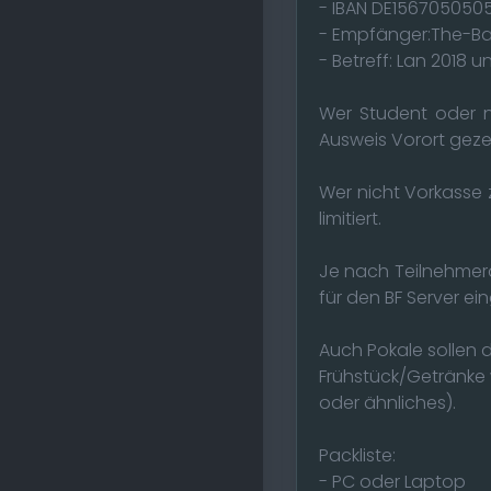
- IBAN DE15670505
- Empfänger:The-Bat
- Betreff: Lan 2018 u
Wer Student oder n
Ausweis Vorort geze
Wer nicht Vorkasse z
limitiert.
Je nach Teilnehmera
für den BF Server ei
Auch Pokale sollen d
Frühstück/Getränke 
oder ähnliches).
Packliste:
- PC oder Laptop