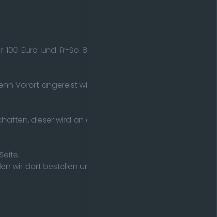
 100 Euro und Fr-So 80 Euro, allerdings muss der
nn Vorort angereist wird. Die LAN wird auf 15 Plätze
chaften, dieser wird an die Vereinskasse gehen und
Seite.
n wir dort bestellen und uns bringen lassen (Pizza