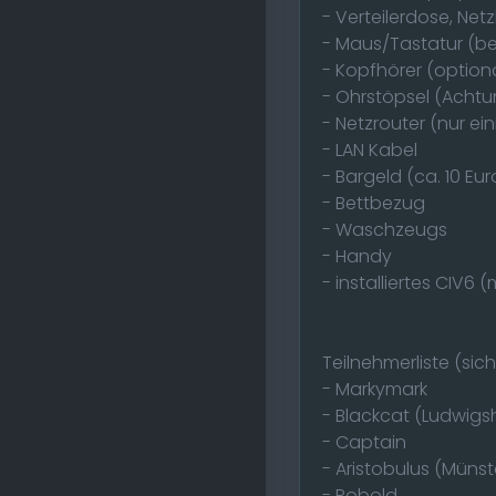
- Verteilerdose, Net
- Maus/Tastatur (b
- Kopfhörer (option
- Ohrstöpsel (Acht
- Netzrouter (nur ei
- LAN Kabel
- Bargeld (ca. 10 Eu
- Bettbezug
- Waschzeugs
- Handy
- installiertes CIV
Teilnehmerliste (sic
- Markymark
- Blackcat (Ludwigs
- Captain
- Aristobulus (Münst
- Robold