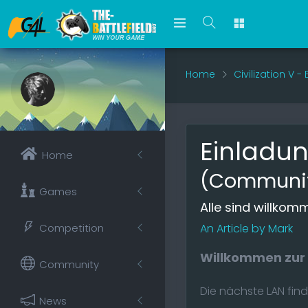
Home
Civilization V 
Einladun
Home
(Communi
Games
Alle sind willkom
Competition
An Article by Mark
Willkommen zur 
Community
Die nächste LAN fi
News