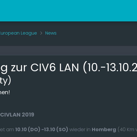
- European League
News
g zur CIV6 LAN (10.-13.10
ty)
men!
CIVLAN 2019
ndet am
10.10 (DO) -13.10 (SO)
wieder in
Homberg
(40 Km v