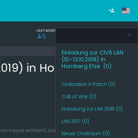
LAST MONTHS
TOTAL
5
775
Einladung zur CIV6 LAN
(10.-13.10.2019) in
.2019) in Homberg Efze
Homberg Efze (0)
Civilization V Patch (0)
Call of War (0)
Einladung zur LAN 2018 (0)
LAN 2017 (0)
on Kassel entfernt) statt.
Neuer Chatraum (0)