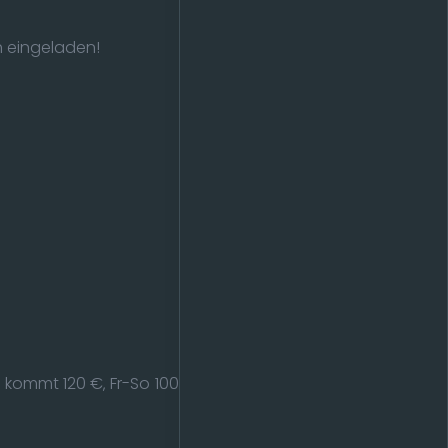
h eingeladen!
kommt 120 €‚ Fr-So 100 €, Rest auf Nachfrage ) auf