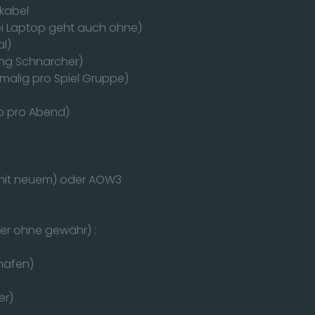
zkabel
ei Laptop geht auch ohne)
al)
ung Schnarcher)
nmalig pro Spiel Gruppe)
ro pro Abend)
6 (mit neuem) oder AOW3
her ohne gewähr) :
hafen)
er)