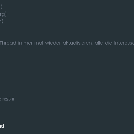
)
rg)
n)
Thread immer mal wieder aktualisieren, alle die Inter
14:26:11
ad