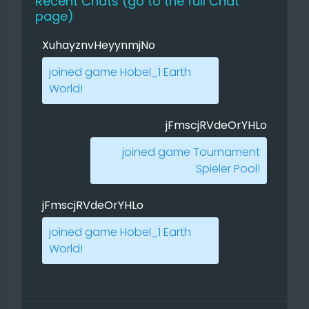
Recent Chats
(go to the full Chat
page)
XuhayznvHeyynmjNo
joined game Hobel_1 Earth
World!
jFmscjRVdeOrYHLo
joined game Tournament
Spieler Pool!
jFmscjRVdeOrYHLo
joined game Hobel_1 Earth
World!