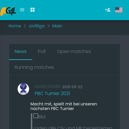
Home
civ6liga
Main
News
Poll
Open matches
Running matches
MARKYMARK
2021-03-22
PBC Turnier 2021
Macht mit, spielt mit bei unseren
nächsten PBC Turnier
Laden alle CIV und MP begeisterten