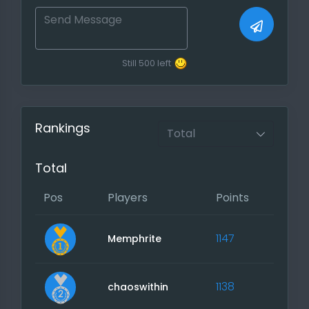
Still
500
left
Rankings
Total
Pos
Players
Points
1147
Memphrite
1138
chaoswithin