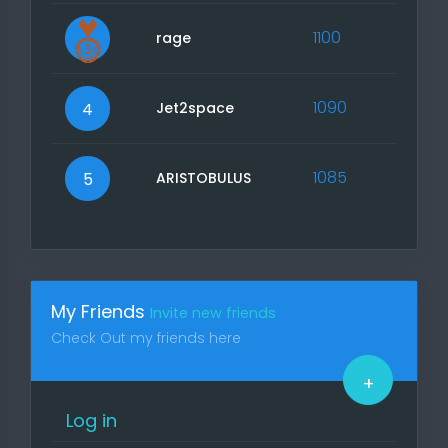
1100
rage
1090
4
Jet2space
1085
5
ARISTOBULUS
My Friends
Invite new friends
Check Out my friends here
+
Log in