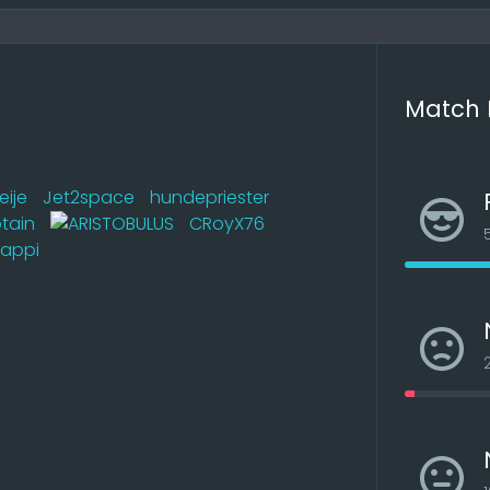
Match 
eije
Jet2space
hundepriester
tain
CRoyX76
lappi