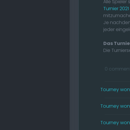
Alle Spieler
Turnier 2021
mitzumach
Je nachdem 
jeder einge
Das Turnie
Die Turniers
0 commen
Tourney won 
Tourney won b
Tourney won 