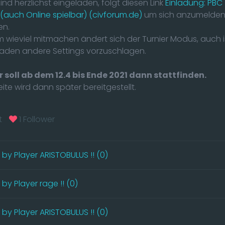
 sind herzlichst eingeladen, folgt diesen Link
Einladung: PBC
 (auch Online spielbar) (civforum.de)
um sich anzumelden
en.
wieviel mitmachen ändert sich der Turnier Modus, auch i
laden andere Settings vorzuschlagen.
r soll ab dem 12.4 bis Ende 2021 dann stattfinden.
eite wird dann später bereitgestellt.
t
1 Follower
by Player ARISTOBULUS !! (0)
y Player rage !! (0)
by Player ARISTOBULUS !! (0)