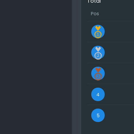
Total
Pos
4
5