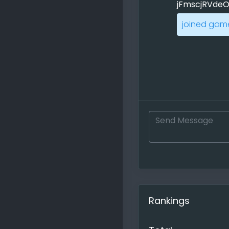
jFmscjRVdeO
joined game
Rankings