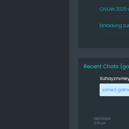
CIVLAN 2020 
Einladung zu
Recent Chats
(go
XuhayznvHe
joined game
25/07/2026
10:15 am