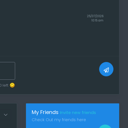
25/07/2026
10:15 am
0
left
My Friends
Invite new friends
Check Out my friends here