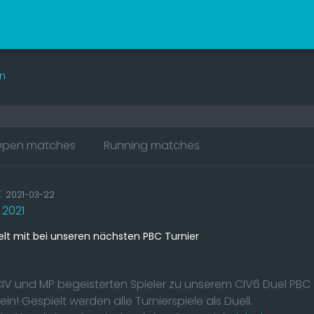
n
pen matches
Running matches
K
2021-03-22
 2021
elt mit bei unseren nächsten PBC Turnier
CIV und MP begeisterten Spieler zu unserem CIV6 Duel PBC
 ein! Gespielt werden alle Turnierspiele als Duell.