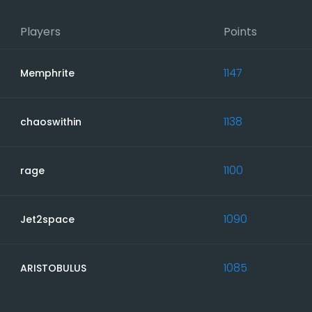
Players
Points
1147
Memphrite
1138
chaoswithin
1100
rage
1090
Jet2space
1085
ARISTOBULUS