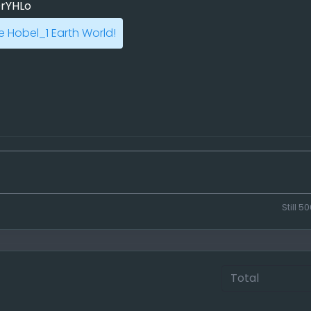
rYHLo
 Hobel_1 Earth World!
Still
50