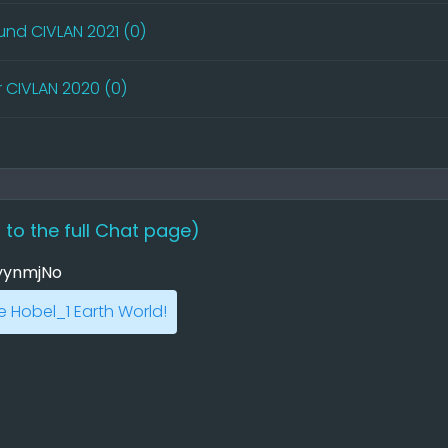
und CIVLAN 2021 (0)
r CIVLAN 2020 (0)
 to the full Chat page)
yynmjNo
 Hobel_1 Earth World!