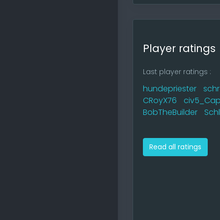
Player ratings
Last player ratings :
hundepriester
schr
CRoyX76
civ5_Cap
BobTheBuilder
Sch
Read all ratings