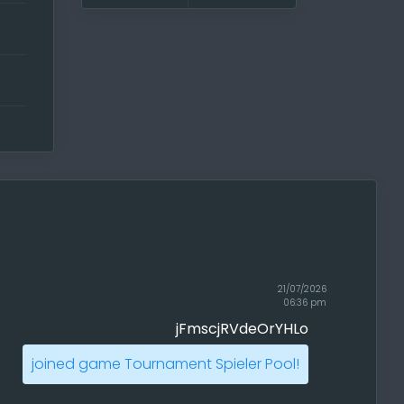
21/07/2026
06:36 pm
jFmscjRVdeOrYHLo
joined game Tournament Spieler Pool!