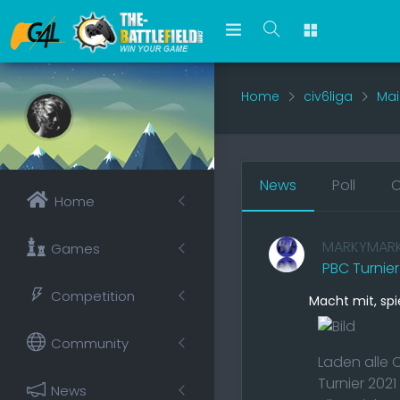
Home
civ6liga
Mai
News
Poll
O
Home
MARKYMAR
Games
PBC Turnier
Competition
Macht mit, spi
Community
Laden alle 
Turnier 2021
News