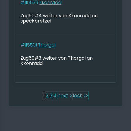
#115539
Kkonradd
Zug60#4 weiter von Kkonradd an
speckbretzel
#115501
Thorgal
Zug60#3 weiter von Thorgal an
Kkonradd
1
2
3
4
next >
last >>