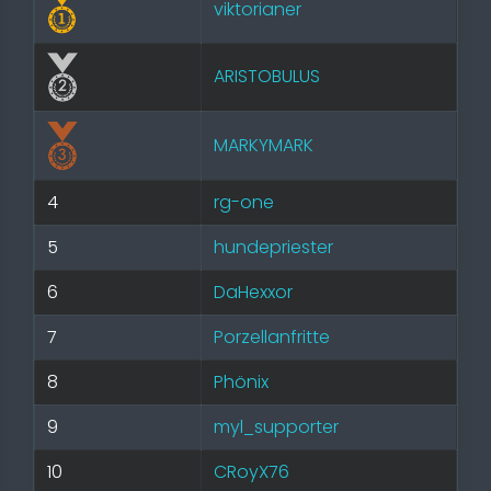
viktorianer
ARISTOBULUS
MARKYMARK
4
rg-one
5
hundepriester
6
DaHexxor
7
Porzellanfritte
8
Phönix
9
myl_supporter
10
CRoyX76