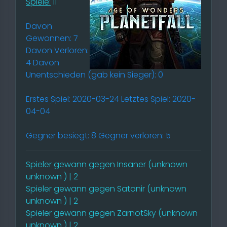
Spiele:
11
Davon
Gewonnen: 7
Davon Verloren:
4 Davon
Unentschieden (gab kein Sieger): 0
Erstes Spiel: 2020-03-24 Letztes Spiel: 2020-
04-04
Gegner besiegt: 8 Gegner verloren: 5
Spieler gewann gegen Insaner (unknown
unknown ) | 2
Spieler gewann gegen Satonir (unknown
unknown ) | 2
Spieler gewann gegen ZarnotSky (unknown
unknown ) | 2