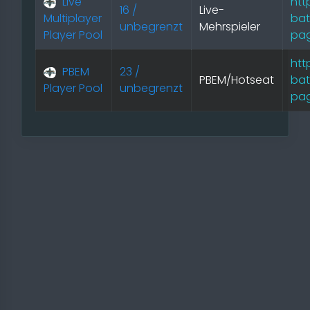
Live
htt
16 /
Live-
Multiplayer
bat
unbegrenzt
Mehrspieler
Player Pool
pa
htt
PBEM
23 /
PBEM/Hotseat
bat
Player Pool
unbegrenzt
pa