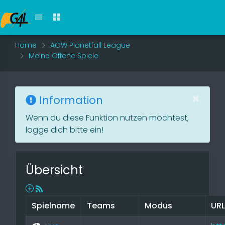
Home
AOW Planetfall League
Meine Offene Spiele
×
Information
Wenn du diese Funktion nutzen möchtest,
logge dich bitte ein!
Übersicht
Spielname
Teams
Modus
URL