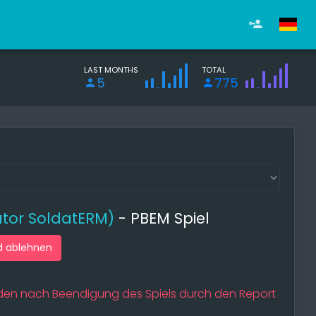
LAST MONTHS
TOTAL
5
775
ator SoldatERM)
- PBEM Spiel
d ablehnen
werden nach Beendigung des Spiels durch den Report