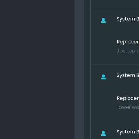
System B
Replacem
Josepp wa
System B
Replacem
llower wa
System B