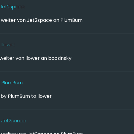
Jet2space
weiter von Jet2space an PlumBum
0
llower
weiter von llower an boozinsky
5
PlumBum
 by PlumBum to llower
8
Jet2space