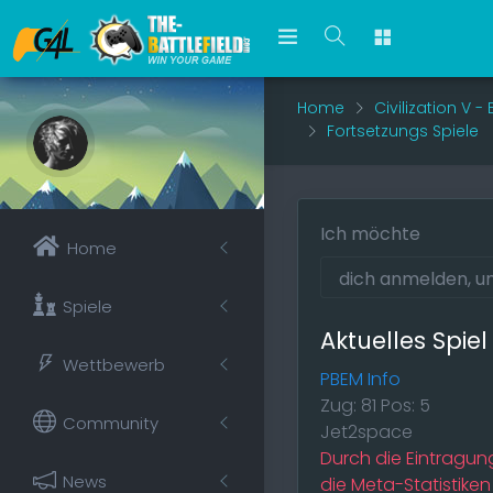
Home
Civilization V 
Fortsetzungs Spiele
Ich möchte
Home
Spiele
Aktuelles Spie
Wettbewerb
PBEM Info
Zug: 81 Pos: 5
Community
Jet2space
Durch die Eintragung
News
die Meta-Statistiken