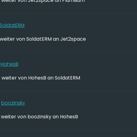
weiter von Jet2space an PlumBum
SoldatERM
weiter von SoldatERM an Jet2space
7
HohesB
weiter von HohesB an SoldatERM
7
boozinsky
weiter von boozinsky an HohesB