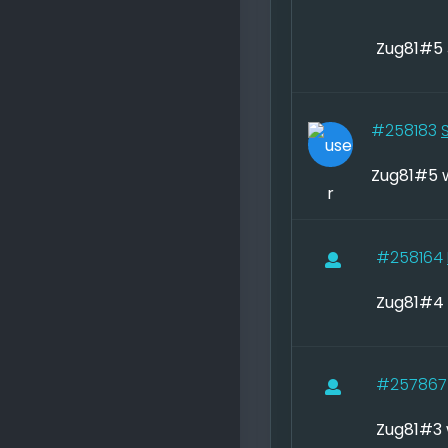
Zug81#5 
#258183
Zug81#5 
#258164
Zug81#4 
#25786
Zug81#3 