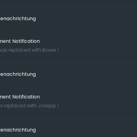
enachrichtung
ent Notification
s replaced with llower !
enachrichtung
ent Notification
s replaced with Josepp !
enachrichtung