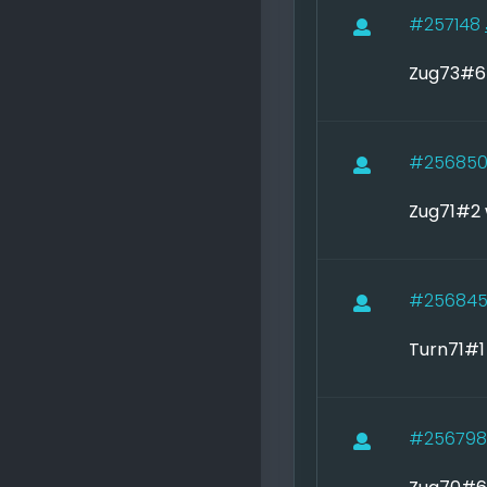
#257148
Zug73#6 
#25685
Zug71#2 
#25684
Turn71#1
#25679