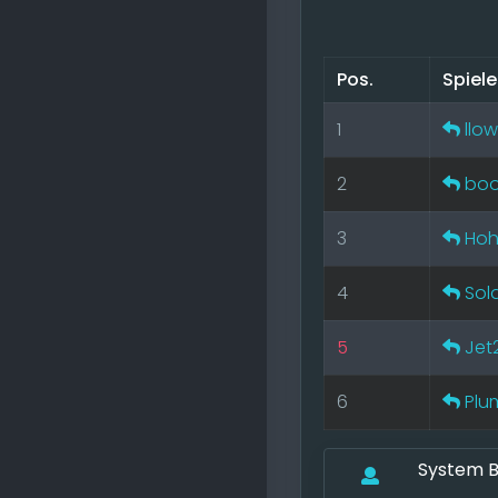
Pos.
Spiel
1
llo
2
boo
3
Hoh
4
Sol
5
Jet
6
Pl
System B