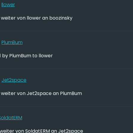
8
llower
weiter von llower an boozinsky
6
PlumBum
 by PlumBum to llower
6
Jet2space
weiter von Jet2space an PlumBum
SoldatERM
weiter von SoldatERM an Jet2space