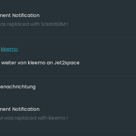
ent Notification
as replaced with SoldatERM !
0
kleemo
weiter von kleemo an Jet2space
enachrichtung
ent Notification
M was replaced with kleemo !