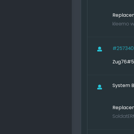
Replacem
kleemo w
#25734
Zug76#5 
System B
Replacem
SoldatER