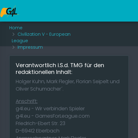
Home
Civilization V - European
League
Impressum
Verantwortlich i.S.d. TMG für den
redaktionellen Inhalt:
Holger Kuhn, Mark Flegler, Florian Seipelt und
Oliver Schumacher´.
Anschrift:
g4l.eu - Wir verbinden Spieler
g4l.eu - GamesForLeague.com
Friedrich-Ebert Str. 23
D-69412 Eberbach