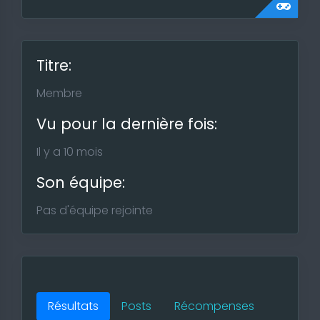
Titre:
Membre
Vu pour la dernière fois:
Il y a 10 mois
Son équipe:
Pas d'équipe rejointe
Résultats
Posts
Récompenses