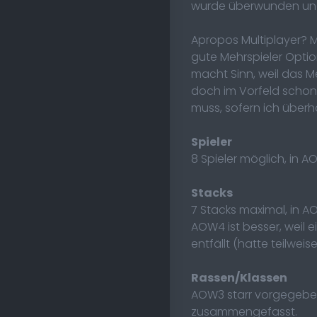
wurde überwunden und 
Apropos Multiplayer? Ma
gute Mehrspieler Opti
macht Sinn, weil das M
doch im Vorfeld schon 
muss, sofern ich überh
Spieler
8 Spieler möglich, in A
Stacks
7 Stacks maximal, in 
AOW4 ist besser, weil 
entfällt (hatte teilwei
Rassen/Klassen
AOW3 starr vorgegeben
zusammengefasst.