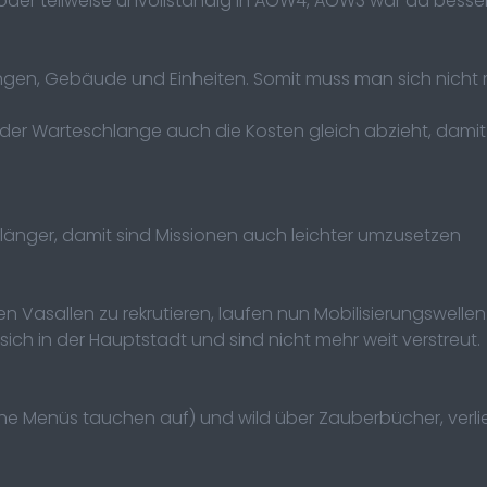
oder teilweise unvollständig in AOW4, AOW3 war da besse
ngen, Gebäude und Einheiten. Somit muss man sich nic
ei der Warteschlange auch die Kosten gleich abzieht, dam
 länger, damit sind Missionen auch leichter umzusetzen
en Vasallen zu rekrutieren, laufen nun Mobilisierungswellen
sich in der Hauptstadt und sind nicht mehr weit verstreut.
che Menüs tauchen auf) und wild über Zauberbücher, verli