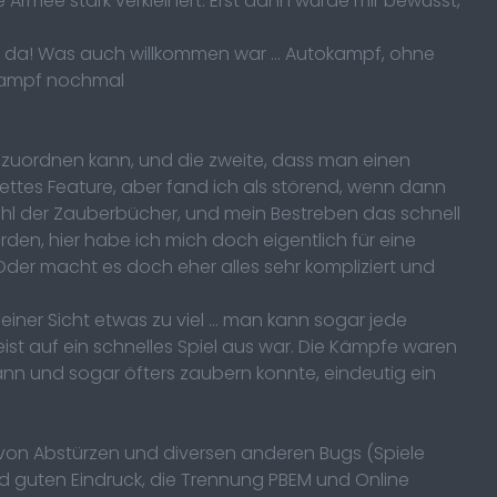
 Armee stark verkleinert. Erst dann wurde mir bewusst,
 da! Was auch willkommen war ... Autokampf, ohne
 Kampf nochmal
t zuordnen kann, und die zweite, dass man einen
ettes Feature, aber fand ich als störend, wenn dann
hl der Zauberbücher, und mein Bestreben das schnell
den, hier habe ich mich doch eigentlich für eine
Oder macht es doch eher alles sehr kompliziert und
ner Sicht etwas zu viel ... man kann sogar jede
st auf ein schnelles Spiel aus war. Die Kämpfe waren
n und sogar öfters zaubern konnte, eindeutig ein
 von Abstürzen und diversen anderen Bugs (Spiele
guten Eindruck, die Trennung PBEM und Online