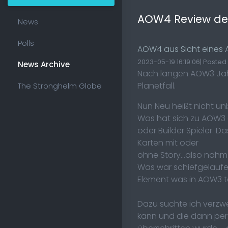
AOW4 Review de
News
Polls
AOW4 aus Sicht eines 
2023-05-19 16:19:06| Posted
News Archive
Nach langen AOW3 Jahr
Planetfall.
The Stronghelm Globe
Nun Neu heißt nicht unb
Was hat sich zu AOW3 g
oder Builder Spieler. D
Karten mit oder
ohne Story...also nahm i
Was war schiefgelaufen?
Element was in AOW3 te
Dazu suchte ich verzwe
kann und die dann per 