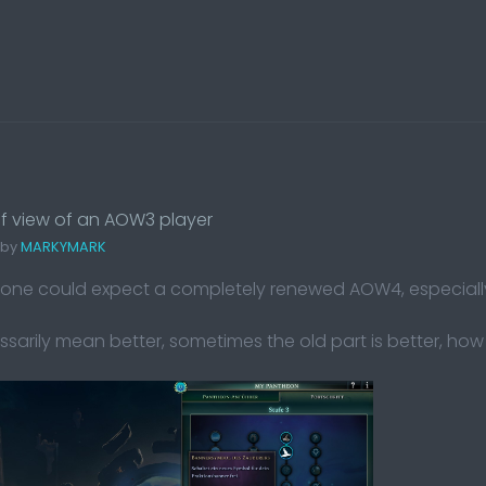
f view of an AOW3 player
 by
MARKYMARK
 one could expect a completely renewed AOW4, especially
ssarily mean better, sometimes the old part is better, how