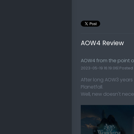
AOW4 Review
AOW4 from the point o
2023-05-19 16:19:06| Posted
After long AOW3 years
Planetfall.
Well, new doesn't nece