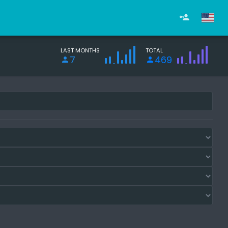
LAST MONTHS
TOTAL
7
469