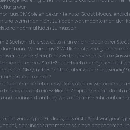
. die Folge war ein großes Minus und danach hat sich meine
icklung war.
hon aus CIV Spielen bekannte Auto-Scout Modus, endlich
eren und wenn man nicht zufrieden war, machte man den
elstand nochmal laden zu müssen.
m 2 Sachen: die erste, dass man einen Helden einer Stad
rdnen kann. Warum dass? Wirklich notwendig, sicher ein n
 passieren ohne Menü. Das zweite nervende war die Auswa
ollte man durch das Start-Zauberbuch durchgeschleust wer
chieden. Okay, nettes Feature, aber wirklich notwendig? 
utomatisieren können?
angenehm, ich liebe entwickeln, aber es war doch aus mei
uen, dass ich nie wirklich in Anspruch nahm, da ich mei
und spannend, auffällig war, dass man mehr zaubern kan
 einen verbuggten Eindruck, das erste Spiel war geprägt
unden), aber insgesamt macht es einen angenehmen und 