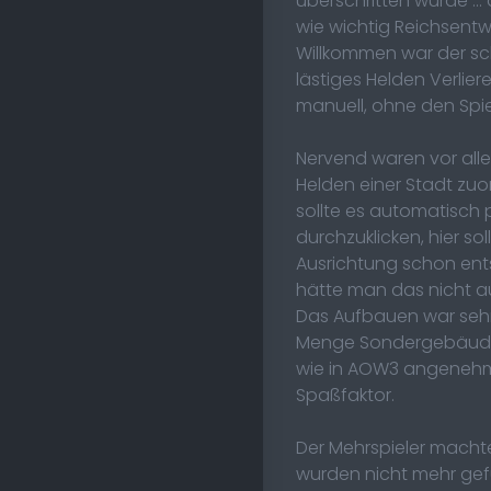
überschritten wurde ..
wie wichtig Reichsentw
Willkommen war der sc
lästiges Helden Verli
manuell, ohne den Spi
Nervend waren vor alle
Helden einer Stadt zuo
sollte es automatisch
durchzuklicken, hier s
Ausrichtung schon ents
hätte man das nicht a
Das Aufbauen war sehr 
Menge Sondergebäude ba
wie in AOW3 angenehm 
Spaßfaktor.
Der Mehrspieler machte
wurden nicht mehr gef