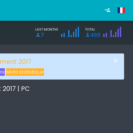
LAST MONTHS
TOTAL
7
469
×
ament 2017
rix
Meta statistique
2017 | PC