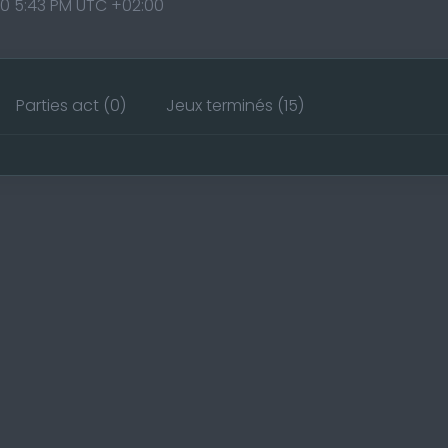
0 5:43 PM UTC +02:00
Parties act (0)
Jeux terminés (15)