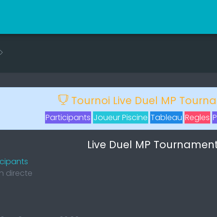
Tournoi Live Duel MP Tourn
Participants
Joueur Piscine
Tableau
Regles
P
Live Duel MP Tournament 
icipants
on directe