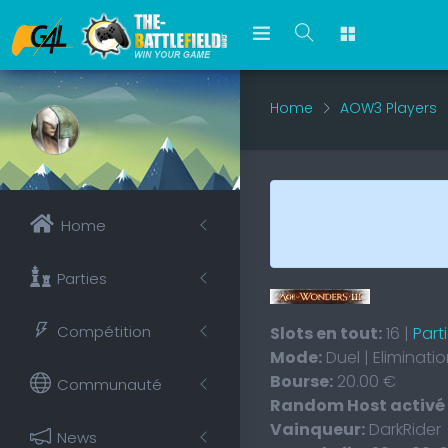
Home
AOW3 Players
Home
Parties
Compétition
Slots en tout:
16 |
Part
Mode:
Duel | Eliminati
Bourse:
20.00 €
Communauté
Random Host activé
Vainqueur:
DarkRider
News